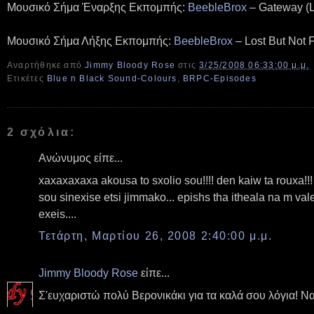
Μουσικό Σήμα Έναρξης Εκπομπής:
BeebleBrox
– Gateway (L
Μουσικό Σήμα Λήξης Εκπομπής:
BeebleBrox
– Lost But Not 
Αναρτήθηκε από
Jimmy Bloody Rose
στις
3/25/2008 06:33:00 μ.μ.
Ετικέτες
Blue n Black Sound-Colours
,
BRPC-Episodes
2 σχόλια:
Ανώνυμος είπε...
xaxaxaxaxa akousa to sxolio sou!!!! den kaiw ta rouxa!!
sou sinexise etsi jimmako... epishs tha itheala na m va
exeis....
Τετάρτη, Μαρτίου 26, 2008 2:40:00 μ.μ.
Jimmy Bloody Rose
είπε...
Σ'ευχαριστώ πολύ Βερονικάκι για τα καλά σου λόγια! Να