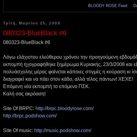
BLOODY ROSE Feed
.....
D
Τρίτη, Μαρτίου 25, 2008
080323-BlueBlack #6
080323-BlueBlack #6
Λόγω ελάχιστου ελεύθερου χρόνου την προηγούμενη εβδομάδ
εκπομπή ηχογραφήθηκε ξημέρωμα Κυριακής, 23/3/2008 και εξ
πολυάσχολης μέρας φαίνεται κάποιες στιγμές η κούραση κι ί
διαγραφεί και να πάει στον κάδο, αλλά τέλος πάντων! ΧΕΧΕ!
Επόμενη νέα εκπομπή το επόμενο ΠΣΚ.
Καλή σας ακρόαση!
Site Of BRPC:
http://brpc.bloodyrose.com/
http://brpc.podshow.com/
Site Of music:
http://music.podshow.com/