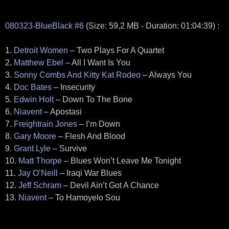
080323-BlueBlack #6
(Size: 59,2 MB - Duration: 01:04:39) :
1.
Detroit Women
– Two Plays For A Quartet
2.
Matthew Ebel
– All I Want Is You
3.
Sonny Combs And Kitty Kat Rodeo
– Always You
4.
Doc Bates
– Insecurity
5.
Edwin Holt
– Down To The Bone
6.
Niavent
– Apostasi
7.
Freightrain Jones
– I’m Down
8.
Gary Moore
– Flesh And Blood
9.
Grant Lyle
– Survive
10.
Matt Thorpe
– Blues Won’t Leave Me Tonight
11.
Jay O’Neill
– Iraqi War Blues
12.
Jeff Schram
– Devil Ain’t Got A Chance
13.
Niavent
– To Hamoyelo Sou