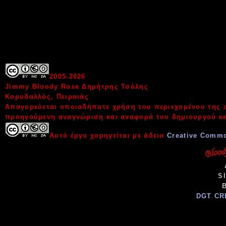
2005-
2026
Jimmy Bloody Rose Δημήτρης Τσόλης
Κορυδαλλός, Πειραιάς
Απαγορεύεται οποιαδήποτε χρήση του περιεχομένου της σ
προηγούμενη αναγνώριση και αναφορά του δημιουργού κα
Αυτό έργο χορηγείται με άδεια
Creative Commo
S
DGT CR