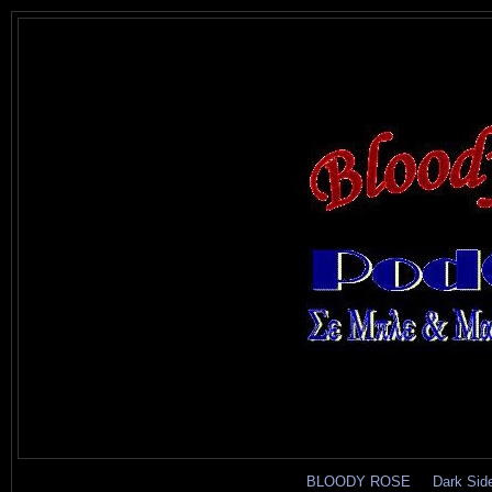
BLOODY ROSE
.....
Dark Sid